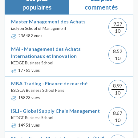
populaires
commentés
Master Management des Achats
9.27
iaelyon School of Management
10
236482 vues
MAI - Management des Achats
8.52
Internationaux et Innovation
10
KEDGE Business School
17763 vues
MBA Trading - Finance de marché
8.97
ESLSCA Business School Paris
10
15823 vues
ISLI - Global Supply Chain Management
8.67
KEDGE Business School
10
14951 vues