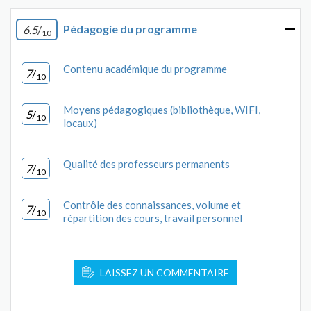
Pédagogie du programme
6.5
/
10
Contenu académique du programme
7
/
10
Moyens pédagogiques (bibliothèque, WIFI,
5
/
10
locaux)
Qualité des professeurs permanents
7
/
10
Contrôle des connaissances, volume et
7
/
10
répartition des cours, travail personnel
LAISSEZ UN COMMENTAIRE