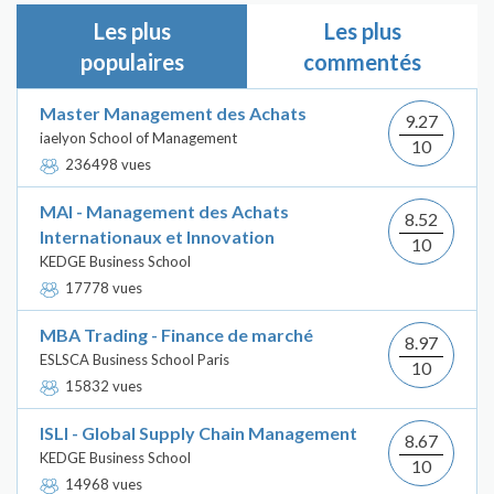
Les plus
Les plus
populaires
commentés
Master Management des Achats
9.27
iaelyon School of Management
10
236498 vues
MAI - Management des Achats
8.52
Internationaux et Innovation
10
KEDGE Business School
17778 vues
MBA Trading - Finance de marché
8.97
ESLSCA Business School Paris
10
15832 vues
ISLI - Global Supply Chain Management
8.67
KEDGE Business School
10
14968 vues