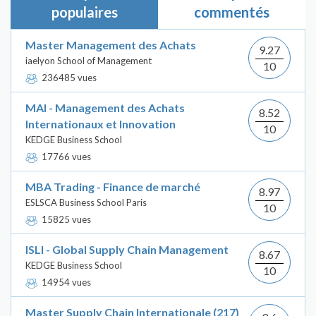
populaires
commentés
Master Management des Achats
9.27
iaelyon School of Management
10
236485 vues
MAI - Management des Achats
8.52
Internationaux et Innovation
10
KEDGE Business School
17766 vues
MBA Trading - Finance de marché
8.97
ESLSCA Business School Paris
10
15825 vues
ISLI - Global Supply Chain Management
8.67
KEDGE Business School
10
14954 vues
Master Supply Chain Internationale (217)