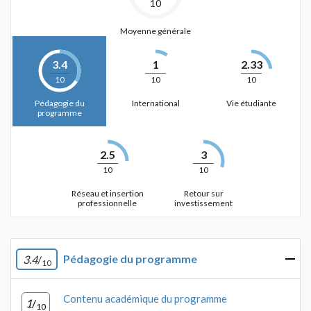
10
Moyenne générale
3.4
1
2.33
10
10
10
Pédagogie du
International
Vie étudiante
programme
2.5
3
10
10
Réseau et insertion
Retour sur
professionnelle
investissement
Pédagogie du programme
3.4
/
10
Contenu académique du programme
1
/
10