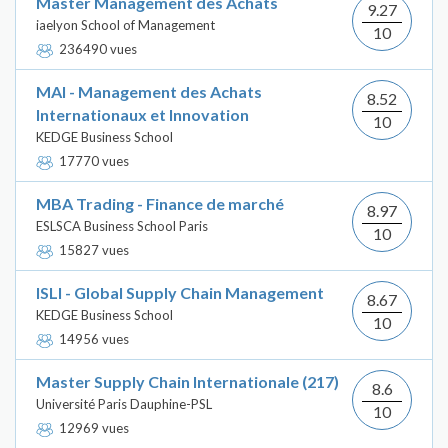
Master Management des Achats
9.27
iaelyon School of Management
10
236490 vues
MAI - Management des Achats
8.52
Internationaux et Innovation
10
KEDGE Business School
17770 vues
MBA Trading - Finance de marché
8.97
ESLSCA Business School Paris
10
15827 vues
ISLI - Global Supply Chain Management
8.67
KEDGE Business School
10
14956 vues
Master Supply Chain Internationale (217)
8.6
Université Paris Dauphine-PSL
10
12969 vues