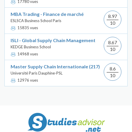
17780 vues
MBA Trading - Finance de marché
8.97
ESLSCA Business School Paris
10
15835 vues
ISLI - Global Supply Chain Management
8.67
KEDGE Business School
10
14968 vues
Master Supply Chain Internationale (217)
8.6
Université Paris Dauphine-PSL
10
12976 vues