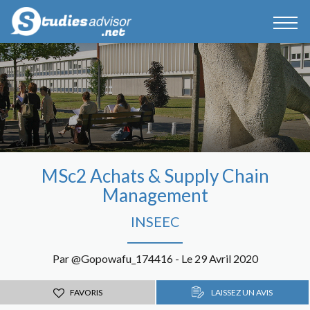
MSc2 Achats & Supply Chain
Management
INSEEC
Par @Gopowafu_174416 - Le 29 Avril 2020
FAVORIS
LAISSEZ UN AVIS