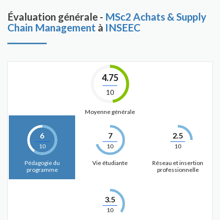
Évaluation générale -
MSc2 Achats & Supply
Chain Management
à
INSEEC
4.75
10
Moyenne générale
6
7
2.5
10
10
10
Pédagogie du
Vie étudiante
Réseau et insertion
programme
professionnelle
3.5
10