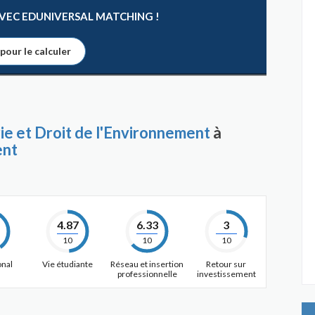
 AVEC EDUNIVERSAL MATCHING !
 pour le calculer
e et Droit de l'Environnement
à
ent
4.87
6.33
3
10
10
10
onal
Vie étudiante
Réseau et insertion
Retour sur
professionnelle
investissement