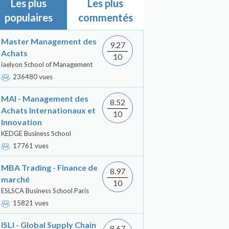
Les plus
Les plus
populaires
commentés
Master Management des
9.27
Achats
10
iaelyon School of Management
236480 vues
MAI - Management des
8.52
Achats Internationaux et
10
Innovation
KEDGE Business School
17761 vues
MBA Trading - Finance de
8.97
marché
10
ESLSCA Business School Paris
15821 vues
ISLI - Global Supply Chain
8.67