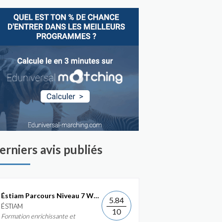
erniers avis publiés
Éstiam Parcours Niveau 7 Web &...
5.84
ÉSTIAM
10
Formation enrichissante et