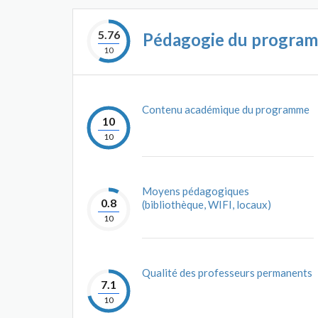
5.76
Pédagogie du progra
10
Contenu académique du programme
10
10
Moyens pédagogiques
0.8
(bibliothèque, WIFI, locaux)
10
Qualité des professeurs permanents
7.1
10