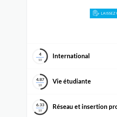
LAISSEZ
4
International
10
4.87
Vie étudiante
10
6.33
Réseau et insertion pr
10