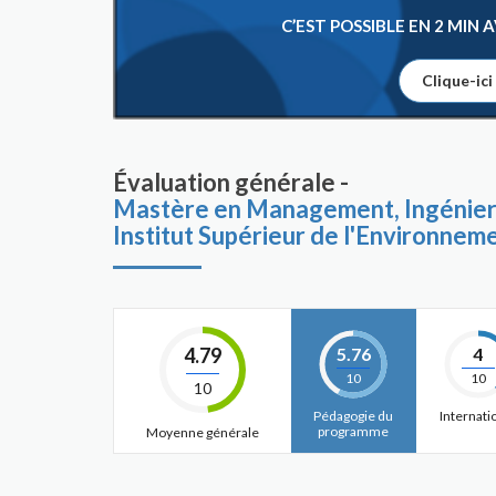
C’EST POSSIBLE EN 2 MIN
Clique-ici
Évaluation générale -
Mastère en Management, Ingénieri
Institut Supérieur de l'Environnem
4.79
5.76
4
10
10
10
Pédagogie du
Internati
programme
Moyenne générale