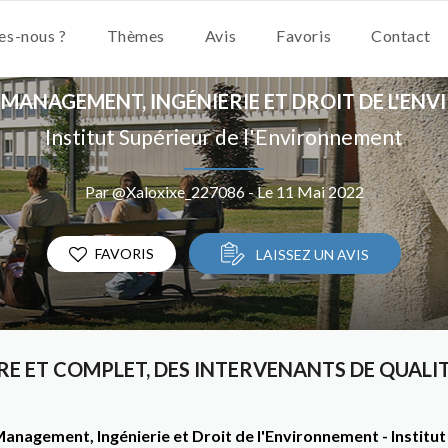
s-nous ?
Thèmes
Avis
Favoris
Contact
 MANAGEMENT, INGÉNIERIE ET DROIT DE L'EN
Institut Supérieur de l'Environnement
Par @Xaloxixe_227086 - Le 11 Mai 2022
FAVORIS
LAISSEZ UN AVIS
E ET COMPLET, DES INTERVENANTS DE QUALIT
anagement, Ingénierie et Droit de l'Environnement - Institu