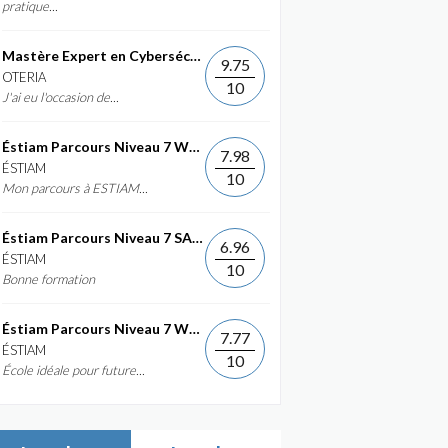
pratique...
Mastère Expert en Cybersécurité
9.75
OTERIA
10
J'ai eu l'occasion de...
Éstiam Parcours Niveau 7 Web &...
7.98
ÉSTIAM
10
Mon parcours à ESTIAM...
Éstiam Parcours Niveau 7 SAP ERP...
6.96
ÉSTIAM
10
Bonne formation
Éstiam Parcours Niveau 7 Web &...
7.77
ÉSTIAM
10
École idéale pour future...