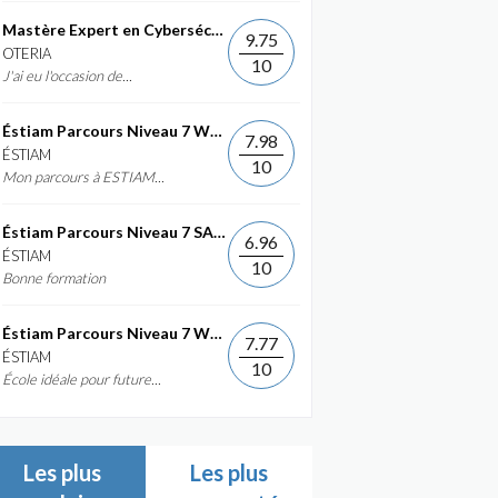
Mastère Expert en Cybersécurité
9.75
OTERIA
10
J'ai eu l'occasion de...
Éstiam Parcours Niveau 7 Web &...
7.98
ÉSTIAM
10
Mon parcours à ESTIAM...
Éstiam Parcours Niveau 7 SAP ERP...
6.96
ÉSTIAM
10
Bonne formation
Éstiam Parcours Niveau 7 Web &...
7.77
ÉSTIAM
10
École idéale pour future...
Les plus
Les plus