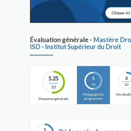
Clique-ici
Évaluation générale -
Mastère Droi
ISD - Institut Supérieur du Droit
5.25
5
3
10
10
10
Pédagogie du
Vie étudi
programme
Moyenne générale
5