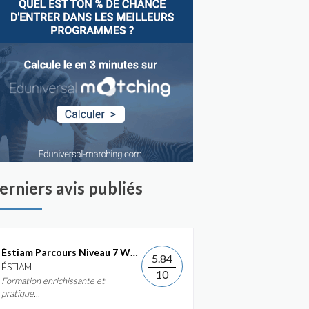
erniers avis publiés
Éstiam Parcours Niveau 7 Web &...
5.84
ÉSTIAM
10
Formation enrichissante et
pratique...