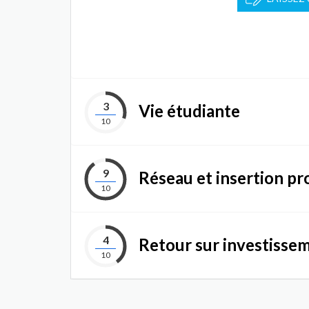
3
Vie étudiante
10
9
Réseau et insertion pr
10
4
Retour sur investisse
10