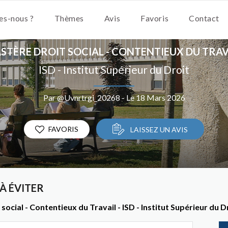
s-nous ?
Thèmes
Avis
Favoris
Contact
STÈRE DROIT SOCIAL - CONTENTIEUX DU TRAV
ISD - Institut Supérieur du Droit
Par @Uvnrtrgi_20268 - Le 18 Mars 2026
FAVORIS
LAISSEZ UN AVIS
À ÉVITER
ocial - Contentieux du Travail - ISD - Institut Supérieur du D