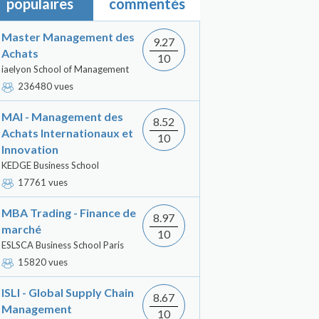
populaires
commentés
Master Management des
9.27
Achats
10
iaelyon School of Management
236480 vues
MAI - Management des
8.52
Achats Internationaux et
10
Innovation
KEDGE Business School
17761 vues
MBA Trading - Finance de
8.97
marché
10
ESLSCA Business School Paris
15820 vues
ISLI - Global Supply Chain
8.67
Management
10