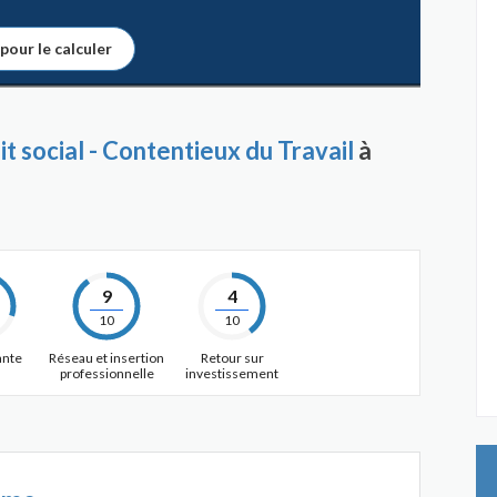
 pour le calculer
t social - Contentieux du Travail
à
9
4
10
10
ante
Réseau et insertion
Retour sur
professionnelle
investissement