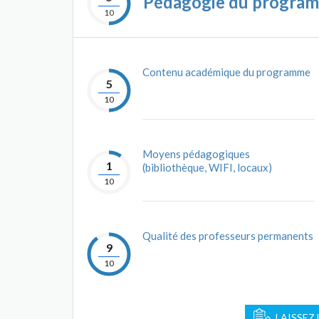
Pédagogie du progra
10
Contenu académique du programme
5
10
Moyens pédagogiques
1
(bibliothèque, WIFI, locaux)
10
Qualité des professeurs permanents
9
10
LAISSEZ