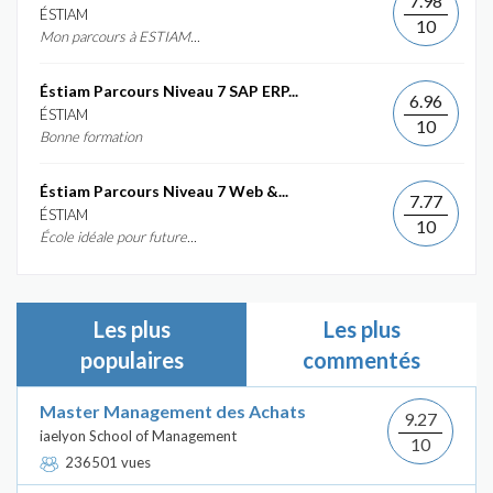
7.98
ÉSTIAM
10
Mon parcours à ESTIAM...
Éstiam Parcours Niveau 7 SAP ERP...
6.96
ÉSTIAM
10
Bonne formation
Éstiam Parcours Niveau 7 Web &...
7.77
ÉSTIAM
10
École idéale pour future...
Les plus
Les plus
populaires
commentés
Master Management des Achats
9.27
iaelyon School of Management
10
236501 vues