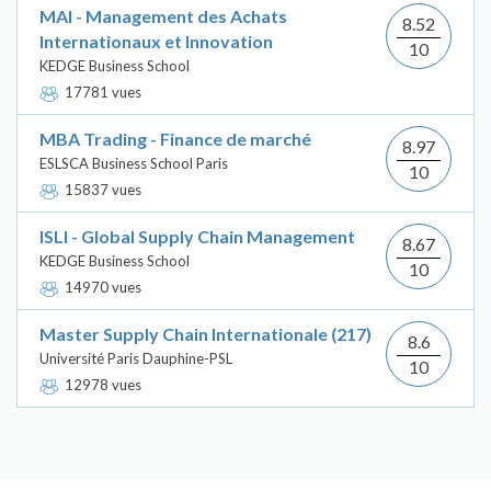
MAI - Management des Achats
8.52
Internationaux et Innovation
10
KEDGE Business School
17781 vues
MBA Trading - Finance de marché
8.97
ESLSCA Business School Paris
10
15837 vues
ISLI - Global Supply Chain Management
8.67
KEDGE Business School
10
14970 vues
Master Supply Chain Internationale (217)
8.6
Université Paris Dauphine-PSL
10
12978 vues