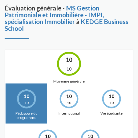
Évaluation générale -
MS Gestion
Patrimoniale et Immobilière - IMPI,
spécialisation Immobilier
à
KEDGE Business
School
10
10
Moyenne générale
10
10
10
10
10
10
Pédagogie du
International
Vie étudiante
programme
10
10