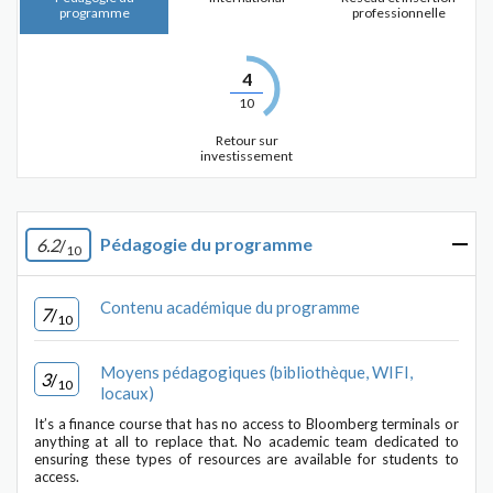
programme
professionnelle
4
10
Retour sur
investissement
Pédagogie du programme
6.2
/
10
Contenu académique du programme
7
/
10
Moyens pédagogiques (bibliothèque, WIFI,
3
/
10
locaux)
It’s a finance course that has no access to Bloomberg terminals or
anything at all to replace that. No academic team dedicated to
ensuring these types of resources are available for students to
access.