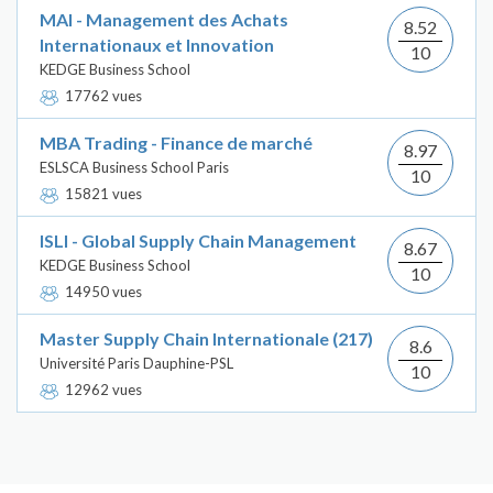
MAI - Management des Achats
8.52
Internationaux et Innovation
10
KEDGE Business School
17762 vues
MBA Trading - Finance de marché
8.97
ESLSCA Business School Paris
10
15821 vues
ISLI - Global Supply Chain Management
8.67
KEDGE Business School
10
14950 vues
Master Supply Chain Internationale (217)
8.6
Université Paris Dauphine-PSL
10
12962 vues