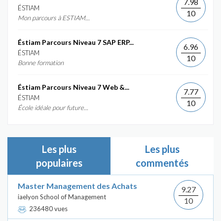
7.98
ÉSTIAM
10
Mon parcours à ESTIAM...
Éstiam Parcours Niveau 7 SAP ERP...
6.96
ÉSTIAM
10
Bonne formation
Éstiam Parcours Niveau 7 Web &...
7.77
ÉSTIAM
10
École idéale pour future...
Les plus
Les plus
populaires
commentés
Master Management des Achats
9.27
iaelyon School of Management
10
236480 vues