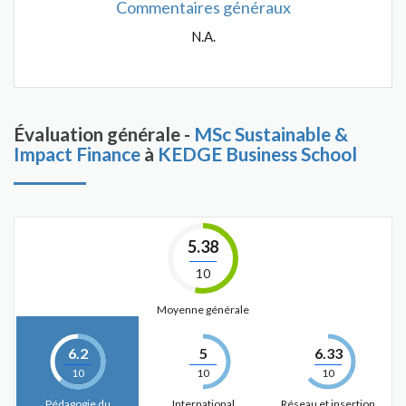
Commentaires généraux
N.A.
Évaluation générale -
MSc Sustainable &
Impact Finance
à
KEDGE Business School
5.38
10
Moyenne générale
6.2
5
6.33
10
10
10
Pédagogie du
International
Réseau et insertion