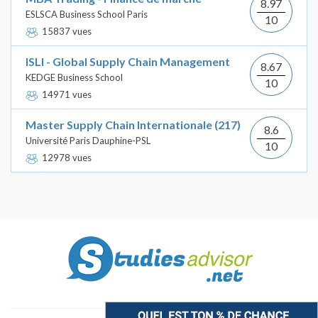
8.97
ESLSCA Business School Paris
10
15837 vues
ISLI - Global Supply Chain Management
8.67
KEDGE Business School
10
14971 vues
Master Supply Chain Internationale (217)
8.6
Université Paris Dauphine-PSL
10
12978 vues