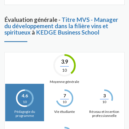
Évaluation générale -
Titre MVS - Manager
du développement dans la filière vins et
spiritueux
à
KEDGE Business School
3.9
10
Moyenne générale
4.6
7
3
10
10
10
Pédagogie du
Vie étudiante
Réseau et insertion
programme
professionnelle