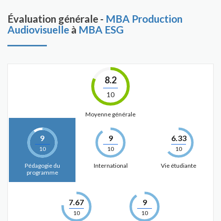
Évaluation générale -
MBA Production
Audiovisuelle
à
MBA ESG
8.2
10
Moyenne générale
9
9
6.33
10
10
10
Pédagogie du
International
Vie étudiante
programme
7.67
9
10
10