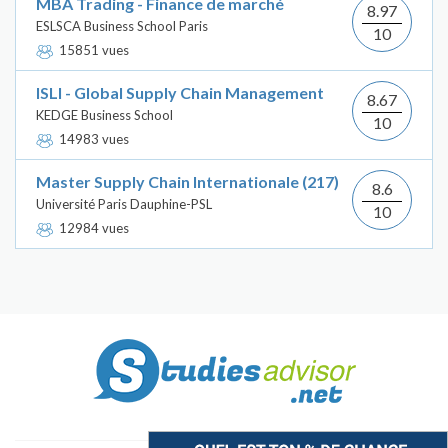
MBA Trading - Finance de marché
8.97
ESLSCA Business School Paris
10
15851 vues
ISLI - Global Supply Chain Management
8.67
KEDGE Business School
10
14983 vues
Master Supply Chain Internationale (217)
8.6
Université Paris Dauphine-PSL
10
12984 vues