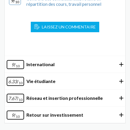
9
/
10
répartition des cours, travail personnel
LAISSEZ UN COMMENTAIRE
International
9
/
10
Vie étudiante
6.33
/
10
Réseau et insertion professionnelle
7.67
/
10
Retour sur investissement
9
/
10