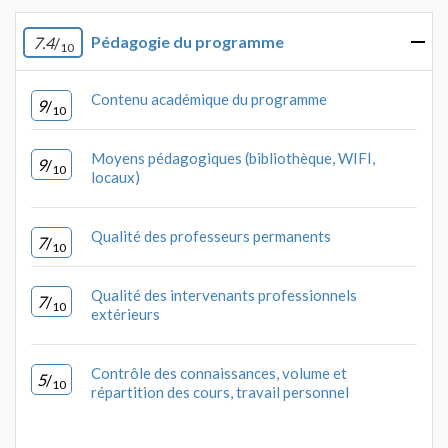
Pédagogie du programme
7.4
/
10
Contenu académique du programme
9
/
10
Moyens pédagogiques (bibliothèque, WIFI,
9
/
10
locaux)
Qualité des professeurs permanents
7
/
10
Qualité des intervenants professionnels
7
/
10
extérieurs
Contrôle des connaissances, volume et
5
/
10
répartition des cours, travail personnel