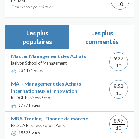
ÉSTIAM
10
École idéale pour future...
Les plus
Les plus
populaires
commentés
Master Management des Achats
9.27
iaelyon School of Management
10
236491 vues
MAI - Management des Achats
8.52
Internationaux et Innovation
10
KEDGE Business School
17771 vues
MBA Trading - Finance de marché
8.97
ESLSCA Business School Paris
10
15828 vues