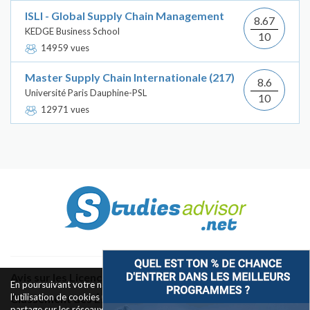
ISLI - Global Supply Chain Management
8.67
KEDGE Business School
10
14959 vues
Master Supply Chain Internationale (217)
8.6
Université Paris Dauphine-PSL
10
12971 vues
Avis sur les Licences & Bachelors
En poursuivant votre navigation sur ce site, vous acceptez
l'utilisation de cookies pour le fonctionnement des boutons de
Classement des Écoles
partage sur les réseaux sociaux et la mesure d'audience des