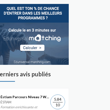
erniers avis publiés
Éstiam Parcours Niveau 7 Web &...
5.84
ÉSTIAM
10
Formation enrichissante et