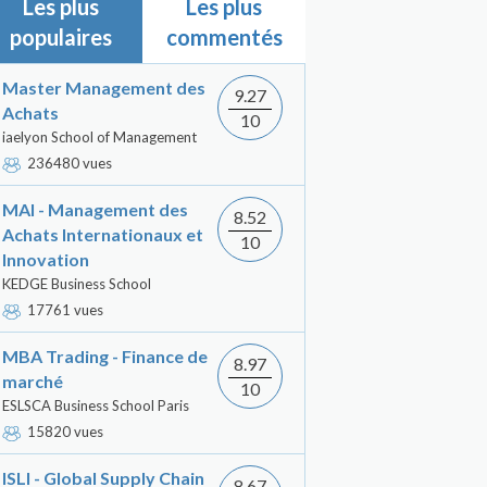
Les plus
Les plus
populaires
commentés
Master Management des
9.27
Achats
10
iaelyon School of Management
236480 vues
MAI - Management des
8.52
Achats Internationaux et
10
Innovation
KEDGE Business School
17761 vues
MBA Trading - Finance de
8.97
marché
10
ESLSCA Business School Paris
15820 vues
ISLI - Global Supply Chain
8.67