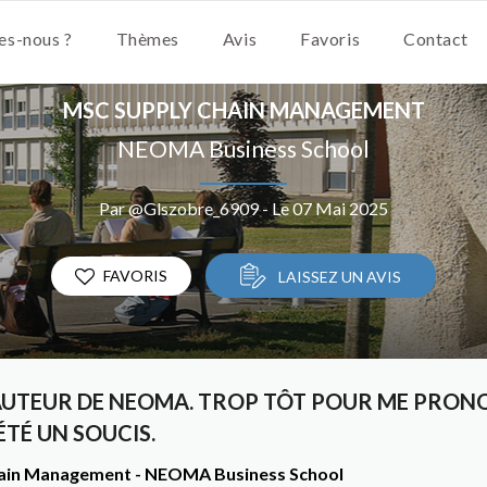
s-nous ?
Thèmes
Avis
Favoris
Contact
MSC SUPPLY CHAIN MANAGEMENT
NEOMA Business School
Par @Glszobre_6909 - Le 07 Mai 2025
FAVORIS
LAISSEZ UN AVIS
AUTEUR DE NEOMA. TROP TÔT POUR ME PRON
ÉTÉ UN SOUCIS.
Chain Management - NEOMA Business School