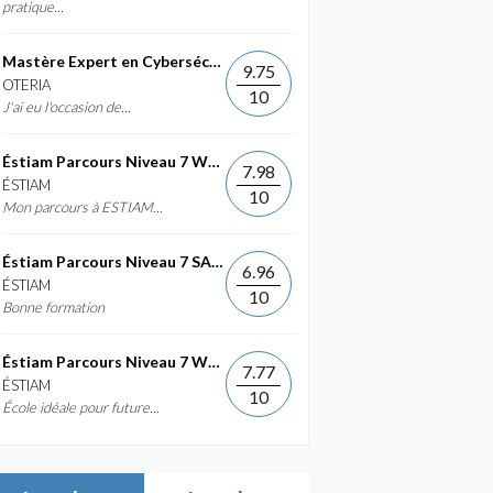
pratique...
Mastère Expert en Cybersécurité
9.75
OTERIA
10
J'ai eu l'occasion de...
Éstiam Parcours Niveau 7 Web &...
7.98
ÉSTIAM
10
Mon parcours à ESTIAM...
Éstiam Parcours Niveau 7 SAP ERP...
6.96
ÉSTIAM
10
Bonne formation
Éstiam Parcours Niveau 7 Web &...
7.77
ÉSTIAM
10
École idéale pour future...