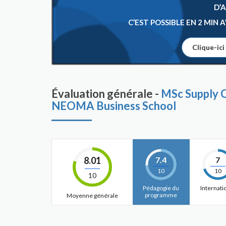
D’
C’EST POSSIBLE EN 2 MIN
Clique-ici
Évaluation générale -
MSc Supply 
NEOMA Business School
8.01
7.4
7
10
10
10
Pédagogie du
Internati
programme
Moyenne générale