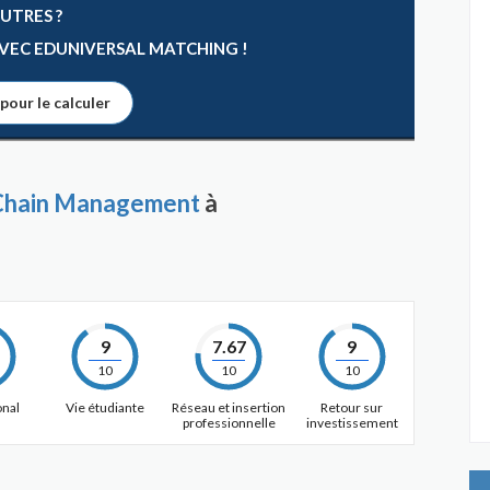
AUTRES ?
 AVEC EDUNIVERSAL MATCHING !
 pour le calculer
Chain Management
à
9
7.67
9
10
10
10
onal
Vie étudiante
Réseau et insertion
Retour sur
professionnelle
investissement