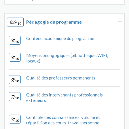
Pédagogie du programme
8.6
/
10
Contenu académique du programme
9
/
10
Moyens pédagogiques (bibliothèque, WIFI,
9
/
10
locaux)
Qualité des professeurs permanents
9
/
10
Qualité des intervenants professionnels
7
/
10
extérieurs
Contrôle des connaissances, volume et
9
/
10
répartition des cours, travail personnel