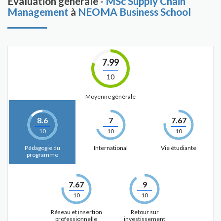
Évaluation générale -
MSc Supply Chain
Management
à
NEOMA Business School
7.99
10
Moyenne générale
8.6
7
7.67
10
10
10
Pédagogie du
International
Vie étudiante
programme
7.67
9
10
10
Réseau et insertion
Retour sur
professionnelle
investissement