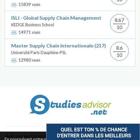
15839 vues
ISLI - Global Supply Chain Management
8.67
KEDGE Business School
10
14971 vues
Master Supply Chain Internationale (217)
8.6
Université Paris Dauphine-PSL
10
12980 vues
Avis sur les Licences & Bachelors
En poursuivant votre navigation sur ce site, vous acceptez