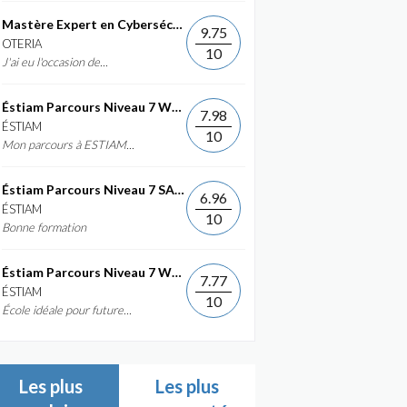
Mastère Expert en Cybersécurité
9.75
OTERIA
10
J'ai eu l'occasion de...
Éstiam Parcours Niveau 7 Web &...
7.98
ÉSTIAM
10
Mon parcours à ESTIAM...
Éstiam Parcours Niveau 7 SAP ERP...
6.96
ÉSTIAM
10
Bonne formation
Éstiam Parcours Niveau 7 Web &...
7.77
ÉSTIAM
10
École idéale pour future...
Les plus
Les plus