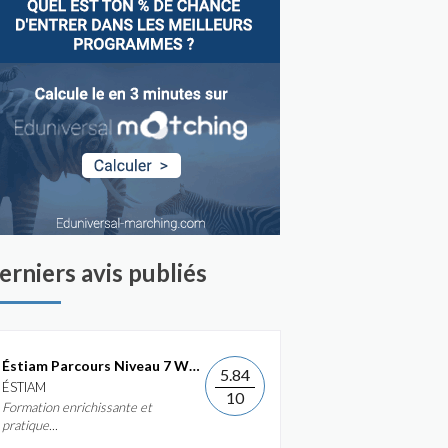
erniers avis publiés
Éstiam Parcours Niveau 7 Web &...
5.84
ÉSTIAM
10
Formation enrichissante et
pratique...