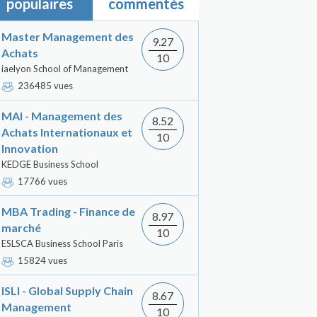
populaires
commentés
Master Management des
9.27
Achats
10
iaelyon School of Management
236485 vues
MAI - Management des
8.52
Achats Internationaux et
10
Innovation
KEDGE Business School
17766 vues
MBA Trading - Finance de
8.97
marché
10
ESLSCA Business School Paris
15824 vues
ISLI - Global Supply Chain
8.67
Management
10