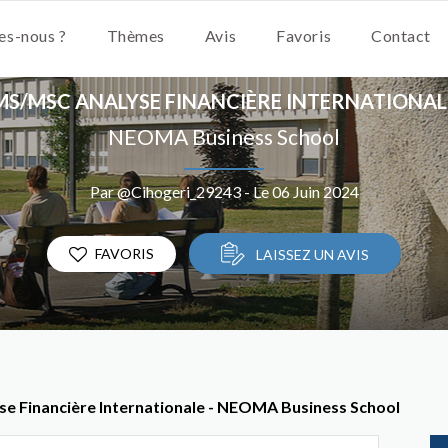
s-nous ?
Thèmes
Avis
Favoris
Contact
MS/MSC ANALYSE FINANCIÈRE INTERNATIONAL
NEOMA Business School
Par @Cihogeri_29243 - Le 06 Juin 2024
FAVORIS
LAISSEZ UN AVIS
se Financière Internationale - NEOMA Business School