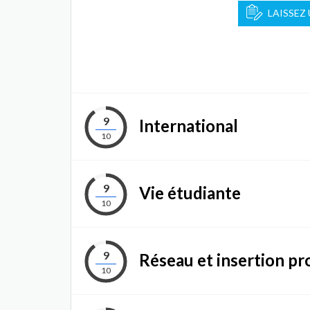
LAISSEZ
9
International
10
9
Vie étudiante
10
9
Réseau et insertion pr
10