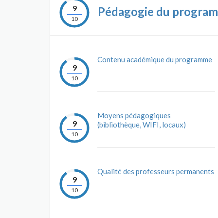
9
Pédagogie du progra
10
Contenu académique du programme
9
10
Moyens pédagogiques
9
(bibliothèque, WIFI, locaux)
10
Qualité des professeurs permanents
9
10