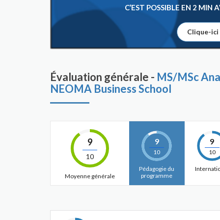
C’EST POSSIBLE EN 2 MIN
Clique-ici
Évaluation générale -
MS/MSc Analy
NEOMA Business School
9
9
9
10
10
10
Pédagogie du
Internati
programme
Moyenne générale