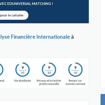
 AVEC EDUNIVERSAL MATCHING !
 pour le calculer
se Financière Internationale
à
9
9
9
10
10
10
onal
Vie étudiante
Réseau et insertion
Retour sur
professionnelle
investissement