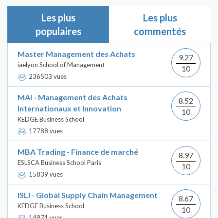
Les plus
Les plus
populaires
commentés
Master Management des Achats
9.27
iaelyon School of Management
10
236503 vues
MAI - Management des Achats
8.52
Internationaux et Innovation
10
KEDGE Business School
17788 vues
MBA Trading - Finance de marché
8.97
ESLSCA Business School Paris
10
15839 vues
ISLI - Global Supply Chain Management
8.67
KEDGE Business School
10
14971 vues