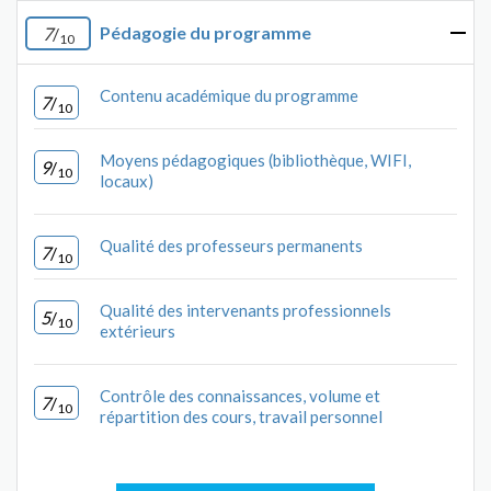
Pédagogie du programme
7
/
10
Contenu académique du programme
7
/
10
Moyens pédagogiques (bibliothèque, WIFI,
9
/
10
locaux)
Qualité des professeurs permanents
7
/
10
Qualité des intervenants professionnels
5
/
10
extérieurs
Contrôle des connaissances, volume et
7
/
10
répartition des cours, travail personnel