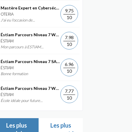
Mastère Expert en Cybersécurité
9.75
OTERIA
10
J'ai eu l'occasion de...
Éstiam Parcours Niveau 7 Web &...
7.98
ÉSTIAM
10
Mon parcours à ESTIAM...
Éstiam Parcours Niveau 7 SAP ERP...
6.96
ÉSTIAM
10
Bonne formation
Éstiam Parcours Niveau 7 Web &...
7.77
ÉSTIAM
10
École idéale pour future...
Les plus
Les plus