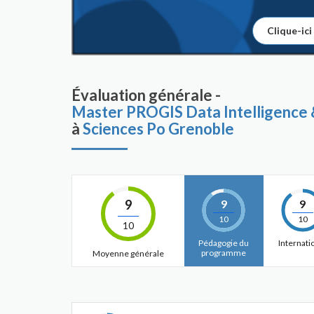
Clique-ici
Évaluation générale -
Master PROGIS Data Intelligence &
à
Sciences Po Grenoble
9
9
9
10
10
10
Pédagogie du
Internati
programme
Moyenne générale