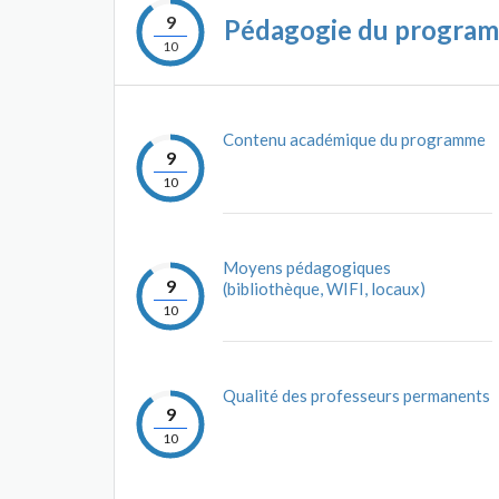
9
Pédagogie du progra
10
Contenu académique du programme
9
10
Moyens pédagogiques
9
(bibliothèque, WIFI, locaux)
10
Qualité des professeurs permanents
9
10