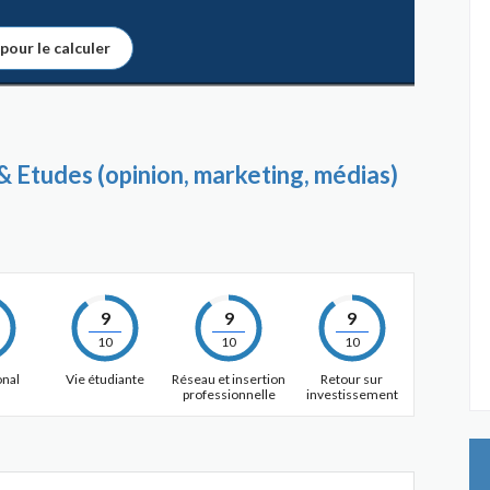
 pour le calculer
 Etudes (opinion, marketing, médias)
9
9
9
10
10
10
onal
Vie étudiante
Réseau et insertion
Retour sur
professionnelle
investissement