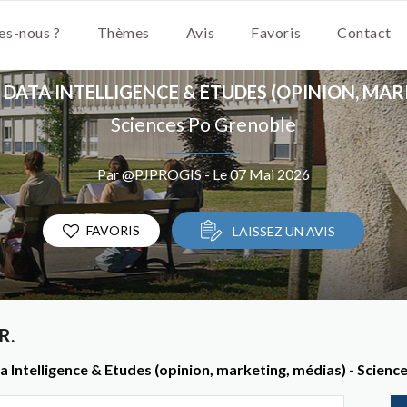
s-nous ?
Thèmes
Avis
Favoris
Contact
DATA INTELLIGENCE & ETUDES (OPINION, MAR
Sciences Po Grenoble
Par @PJPROGIS - Le 07 Mai 2026
FAVORIS
LAISSEZ UN AVIS
R.
Intelligence & Etudes (opinion, marketing, médias) - Scienc