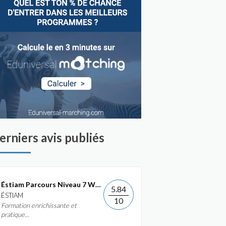
erniers avis publiés
Éstiam Parcours Niveau 7 Web &...
5.84
ÉSTIAM
10
Formation enrichissante et
pratique...