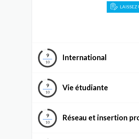
LAISSEZ
9
International
10
9
Vie étudiante
10
9
Réseau et insertion pr
10