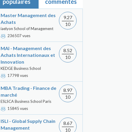
populaires
commentés
Master Management des
9.27
Achats
10
iaelyon School of Management
236507 vues
MAI - Management des
8.52
Achats Internationaux et
10
Innovation
KEDGE Business School
17798 vues
MBA Trading - Finance de
8.97
marché
10
ESLSCA Business School Paris
15845 vues
ISLI - Global Supply Chain
8.67
Management
10