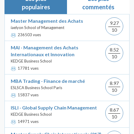
populaires
commentés
Master Management des Achats
9.27
iaelyon School of Management
10
236503 vues
MAI - Management des Achats
8.52
Internationaux et Innovation
10
KEDGE Business School
17781 vues
MBA Trading - Finance de marché
8.97
ESLSCA Business School Paris
10
15837 vues
ISLI - Global Supply Chain Management
8.67
KEDGE Business School
10
14971 vues