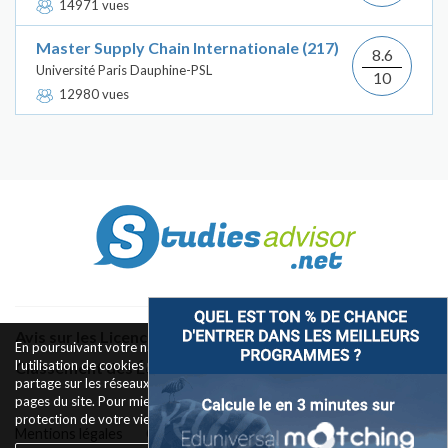
14971 vues
Master Supply Chain Internationale (217)
8.6
Université Paris Dauphine-PSL
10
12980 vues
Avis sur les Licences & Bachelors
En poursuivant votre navigation sur ce site, vous acceptez
l'utilisation de cookies pour le fonctionnement des boutons de
Classement des Écoles
partage sur les réseaux sociaux et la mesure d'audience des
pages du site. Pour mieux comprendre notre politique de
protection de votre vie privée,
rendez-vous ici
.
Mentions légales
Conditions d’utilisation