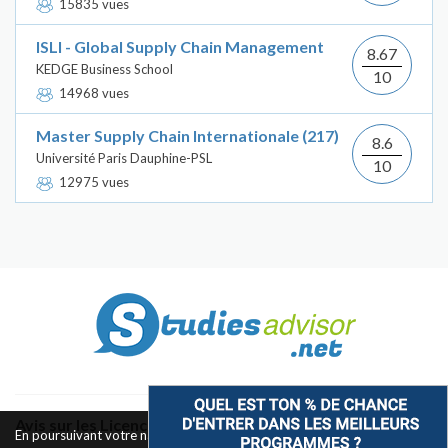
15835 vues
ISLI - Global Supply Chain Management
8.67
KEDGE Business School
10
14968 vues
Master Supply Chain Internationale (217)
8.6
Université Paris Dauphine-PSL
10
12975 vues
Avis sur les Licences & Bachelors
En poursuivant votre navigation sur ce site, vous acceptez