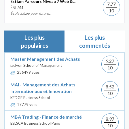
Éstiam Parcours Niveau 7 Web &...
7.77
ÉSTIAM
10
École idéale pour future...
Les plus
Les plus
populaires
commentés
Master Management des Achats
9.27
iaelyon School of Management
10
236499 vues
MAI - Management des Achats
8.52
Internationaux et Innovation
10
KEDGE Business School
17779 vues
MBA Trading - Finance de marché
8.97
ESLSCA Business School Paris
10