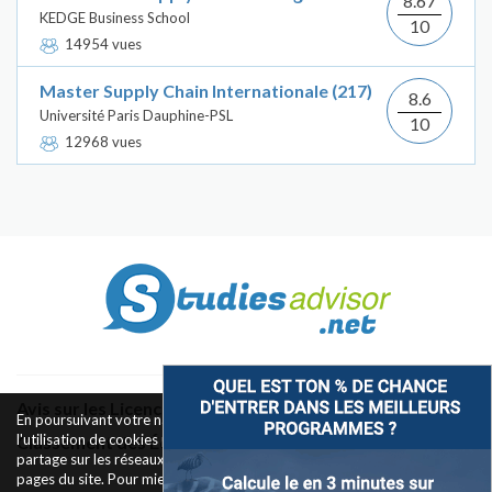
8.67
KEDGE Business School
10
14954 vues
Master Supply Chain Internationale (217)
8.6
Université Paris Dauphine-PSL
10
12968 vues
Avis sur les Licences & Bachelors
En poursuivant votre navigation sur ce site, vous acceptez
l'utilisation de cookies pour le fonctionnement des boutons de
Classement des Écoles
partage sur les réseaux sociaux et la mesure d'audience des
pages du site. Pour mieux comprendre notre politique de