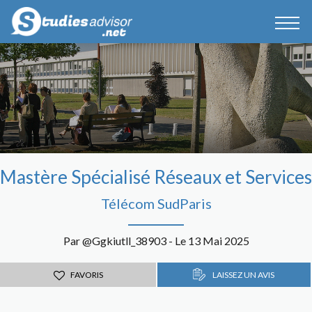
Mastère Spécialisé Réseaux et Services
Télécom SudParis
Par @Ggkiutll_38903 - Le 13 Mai 2025
FAVORIS
LAISSEZ UN AVIS