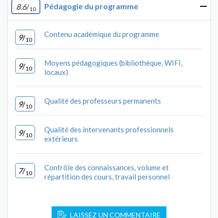
Pédagogie du programme
8.6
/
10
Contenu académique du programme
9
/
10
Moyens pédagogiques (bibliothèque, WIFI,
9
/
10
locaux)
Qualité des professeurs permanents
9
/
10
Qualité des intervenants professionnels
9
/
10
extérieurs
Contrôle des connaissances, volume et
7
/
10
répartition des cours, travail personnel
LAISSEZ UN COMMENTAIRE