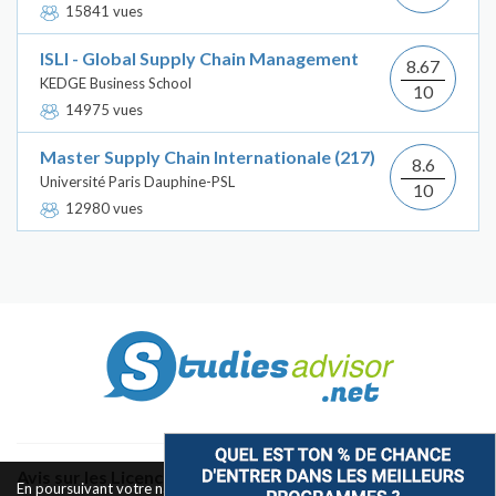
15841 vues
ISLI - Global Supply Chain Management
8.67
KEDGE Business School
10
14975 vues
Master Supply Chain Internationale (217)
8.6
Université Paris Dauphine-PSL
10
12980 vues
Avis sur les Licences & Bachelors
En poursuivant votre navigation sur ce site, vous acceptez