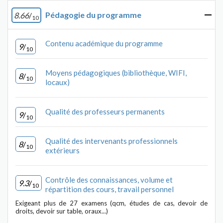
Pédagogie du programme
8.66
/
10
Contenu académique du programme
9
/
10
Moyens pédagogiques (bibliothèque, WIFI,
8
/
10
locaux)
Qualité des professeurs permanents
9
/
10
Qualité des intervenants professionnels
8
/
10
extérieurs
Contrôle des connaissances, volume et
9.3
/
10
répartition des cours, travail personnel
Exigeant plus de 27 examens (qcm, études de cas, devoir de
droits, devoir sur table, oraux...)