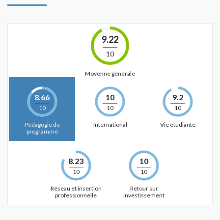
9.22
10
Moyenne générale
8.66
10
9.2
10
10
10
Pédagogie du
International
Vie étudiante
programme
8.23
10
10
10
Réseau et insertion
Retour sur
professionnelle
investissement