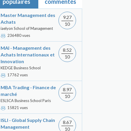
populaires
commentés
Master Management des
9.27
Achats
10
iaelyon School of Management
236480 vues
MAI - Management des
8.52
Achats Internationaux et
10
Innovation
KEDGE Business School
17762 vues
MBA Trading - Finance de
8.97
marché
10
ESLSCA Business School Paris
15821 vues
ISLI - Global Supply Chain
8.67
Management
10