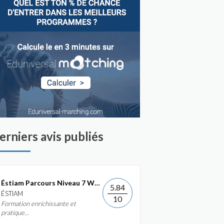
erniers avis publiés
Éstiam Parcours Niveau 7 Web &...
5.84
ÉSTIAM
10
Formation enrichissante et
pratique...