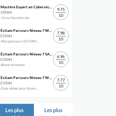
Mastère Expert en Cybersécurité
9.75
OTERIA
10
J'ai eu l'occasion de...
Éstiam Parcours Niveau 7 Web &...
7.98
ÉSTIAM
10
Mon parcours à ESTIAM...
Éstiam Parcours Niveau 7 SAP ERP...
6.96
ÉSTIAM
10
Bonne formation
Éstiam Parcours Niveau 7 Web &...
7.77
ÉSTIAM
10
École idéale pour future...
Les plus
Les plus