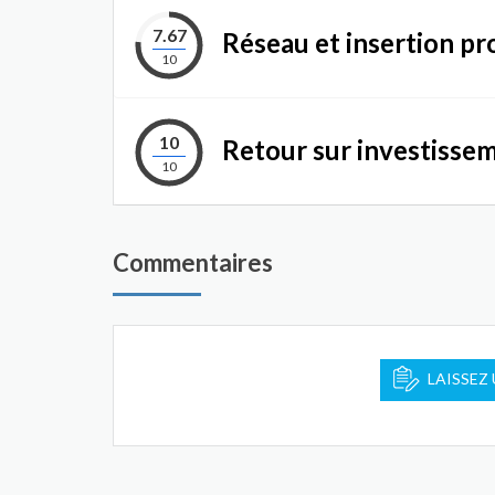
7.67
Réseau et insertion pr
10
10
Retour sur investisse
10
Commentaires
LAISSEZ