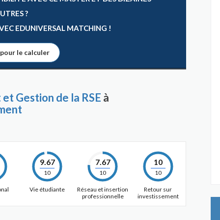
AUTRES ?
 AVEC EDUNIVERSAL MATCHING !
 pour le calculer
 et Gestion de la RSE
à
ement
9.67
7.67
10
10
10
10
onal
Vie étudiante
Réseau et insertion
Retour sur
professionnelle
investissement