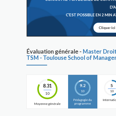
D’
C’EST POSSIBLE EN 2 MIN
Clique-ici
Évaluation générale -
Master Droit
TSM - Toulouse School of Manag
8.31
9.2
5
10
10
10
Pédagogie du
Internati
programme
Moyenne générale