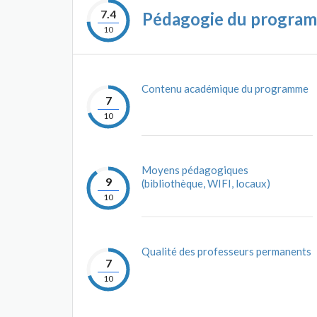
7.4
Pédagogie du progra
10
Contenu académique du programme
7
10
Moyens pédagogiques
9
(bibliothèque, WIFI, locaux)
10
Qualité des professeurs permanents
7
10