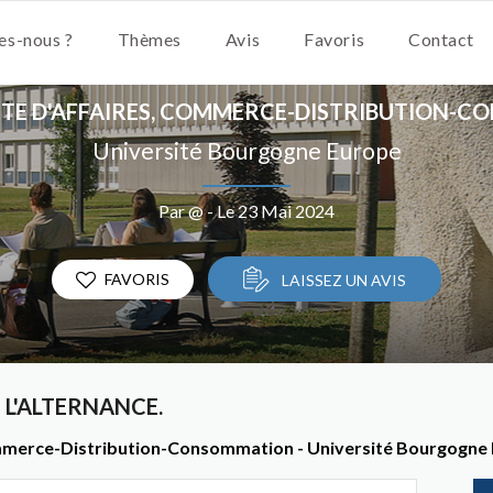
s-nous ?
Thèmes
Avis
Favoris
Contact
STE D'AFFAIRES, COMMERCE-DISTRIBUTION-
Université Bourgogne Europe
Par @ - Le 23 Mai 2024
FAVORIS
LAISSEZ UN AVIS
L'ALTERNANCE.
Commerce-Distribution-Consommation - Université Bourgogne