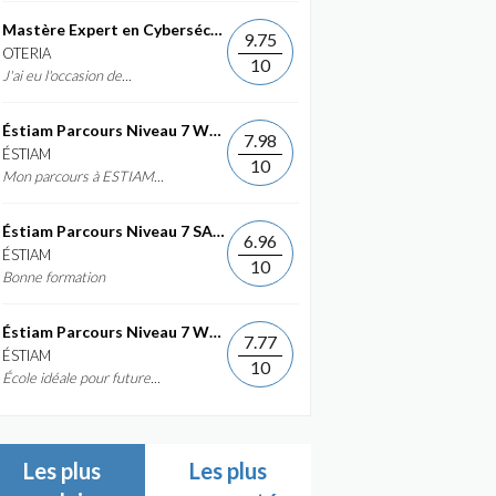
Mastère Expert en Cybersécurité
9.75
OTERIA
10
J'ai eu l'occasion de...
Éstiam Parcours Niveau 7 Web &...
7.98
ÉSTIAM
10
Mon parcours à ESTIAM...
Éstiam Parcours Niveau 7 SAP ERP...
6.96
ÉSTIAM
10
Bonne formation
Éstiam Parcours Niveau 7 Web &...
7.77
ÉSTIAM
10
École idéale pour future...
Les plus
Les plus