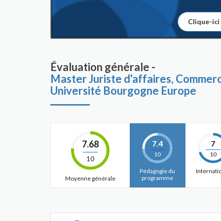
Clique-ici
Évaluation générale -
Master Juriste d'affaires, Comme
Université Bourgogne Europe
7.68
7.4
7
10
10
10
Pédagogie du
Internati
programme
Moyenne générale