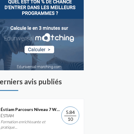
erniers avis publiés
Éstiam Parcours Niveau 7 Web &...
5.84
ÉSTIAM
10
Formation enrichissante et
pratique...