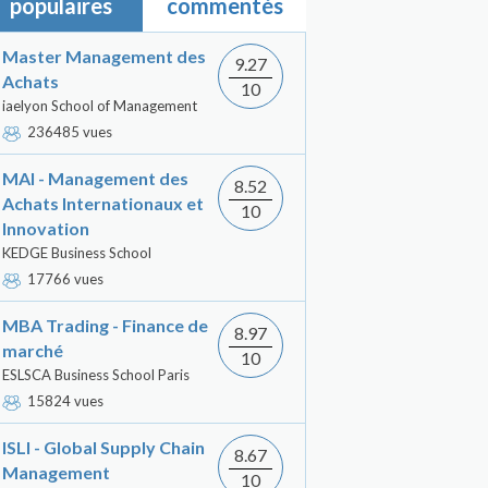
populaires
commentés
Master Management des
9.27
Achats
10
iaelyon School of Management
236485 vues
MAI - Management des
8.52
Achats Internationaux et
10
Innovation
KEDGE Business School
17766 vues
MBA Trading - Finance de
8.97
marché
10
ESLSCA Business School Paris
15824 vues
ISLI - Global Supply Chain
8.67
Management
10