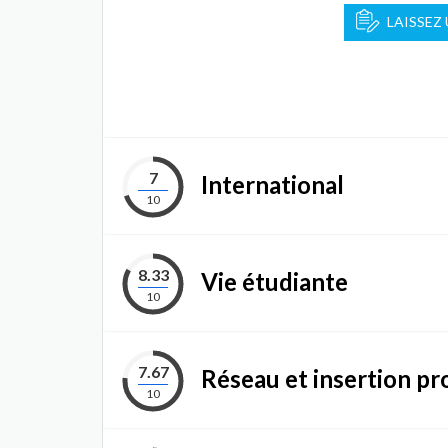
LAISSEZ
7
International
10
8.33
Vie étudiante
10
7.67
Réseau et insertion pr
10