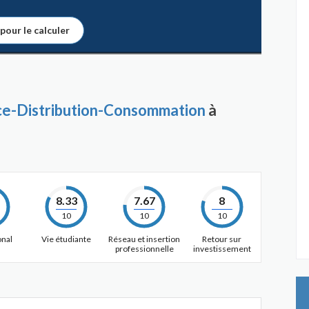
 pour le calculer
rce-Distribution-Consommation
à
8.33
7.67
8
10
10
10
onal
Vie étudiante
Réseau et insertion
Retour sur
professionnelle
investissement