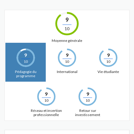
9
10
Moyenne générale
9
9
9
10
10
10
Pédagogie du
International
Vie étudiante
programme
9
9
10
10
Réseau et insertion
Retour sur
professionnelle
investissement