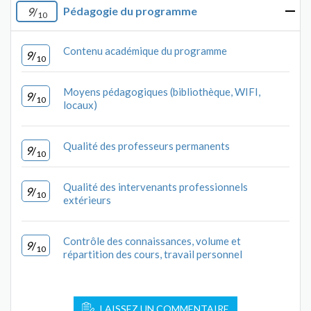
Pédagogie du programme
9
/
10
Contenu académique du programme
9
/
10
Moyens pédagogiques (bibliothèque, WIFI,
9
/
10
locaux)
Qualité des professeurs permanents
9
/
10
Qualité des intervenants professionnels
9
/
10
extérieurs
Contrôle des connaissances, volume et
9
/
10
répartition des cours, travail personnel
LAISSEZ UN COMMENTAIRE