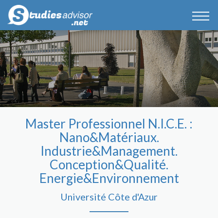
Master Professionnel N.I.C.E. :
Nano&Matériaux.
Industrie&Management.
Conception&Qualité.
Energie&Environnement
Université Côte d'Azur