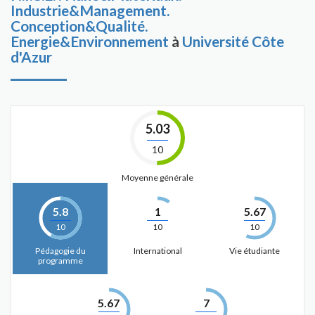
Industrie&Management.
Conception&Qualité.
Energie&Environnement
à
Université Côte
d'Azur
5.03
10
Moyenne générale
5.8
1
5.67
10
10
10
Pédagogie du
International
Vie étudiante
programme
5.67
7