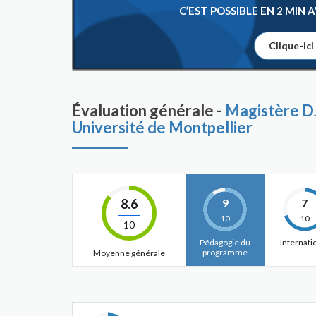
C’EST POSSIBLE EN 2 MIN
Clique-ici
Évaluation générale -
Magistère D
Université de Montpellier
8.6
9
7
10
10
10
Pédagogie du
Internati
programme
Moyenne générale