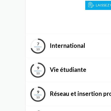
LAISSEZ
7
International
10
9
Vie étudiante
10
9
Réseau et insertion pr
10