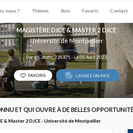
s-nous ?
Thèmes
Avis
Favoris
Contact
MAGISTÈRE DJCE & MASTER 2 DJCE
Université de Montpellier
Par @Catafo_235371 - Le 05 Avril 2023
FAVORIS
LAISSEZ UN AVIS
NU ET QUI OUVRE À DE BELLES OPPORTUNITÉ
E & Master 2 DJCE - Université de Montpellier