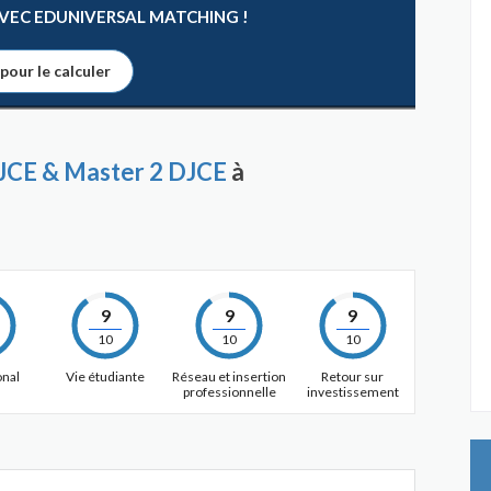
 AVEC EDUNIVERSAL MATCHING !
 pour le calculer
JCE & Master 2 DJCE
à
9
9
9
10
10
10
onal
Vie étudiante
Réseau et insertion
Retour sur
professionnelle
investissement