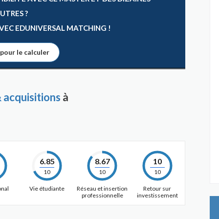
AUTRES ?
 AVEC EDUNIVERSAL MATCHING !
 pour le calculer
 acquisitions
à
6.85
8.67
10
10
10
10
onal
Vie étudiante
Réseau et insertion
Retour sur
professionnelle
investissement