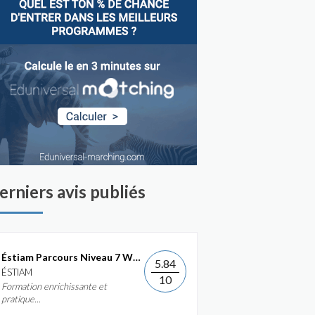
erniers avis publiés
Éstiam Parcours Niveau 7 Web &...
5.84
ÉSTIAM
10
Formation enrichissante et
pratique...