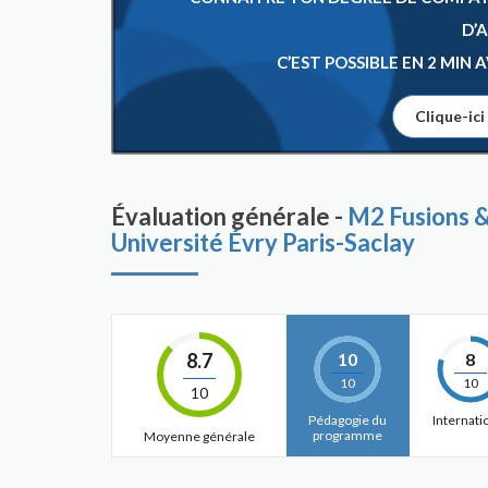
D’
C’EST POSSIBLE EN 2 MIN
Clique-ici
Évaluation générale -
M2 Fusions &
Université Évry Paris-Saclay
8.7
10
8
10
10
10
Pédagogie du
Internati
programme
Moyenne générale