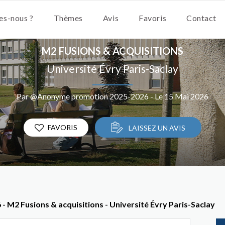
s-nous ?
Thèmes
Avis
Favoris
Contact
M2 FUSIONS & ACQUISITIONS
Université Évry Paris-Saclay
Par @Anonyme promotion 2025-2026 - Le 15 Mai 2026
FAVORIS
LAISSEZ UN AVIS
 M2 Fusions & acquisitions - Université Évry Paris-Saclay