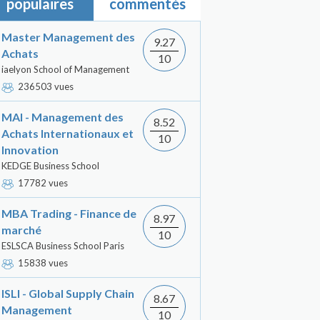
populaires
commentés
Master Management des
9.27
Achats
10
iaelyon School of Management
236503 vues
MAI - Management des
8.52
Achats Internationaux et
10
Innovation
KEDGE Business School
17782 vues
MBA Trading - Finance de
8.97
marché
10
ESLSCA Business School Paris
15838 vues
ISLI - Global Supply Chain
8.67
Management
10