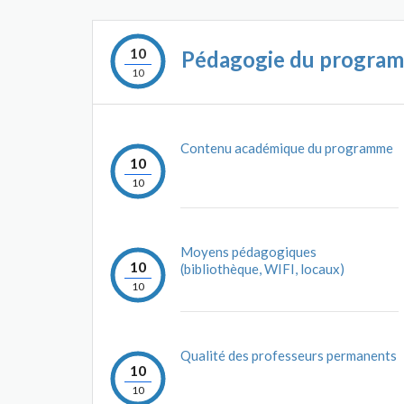
10
Pédagogie du progra
10
Contenu académique du programme
10
10
Moyens pédagogiques
10
(bibliothèque, WIFI, locaux)
10
Qualité des professeurs permanents
10
10