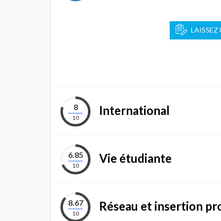
LAISSEZ
8
International
10
6.85
Vie étudiante
10
8.67
Réseau et insertion pr
10