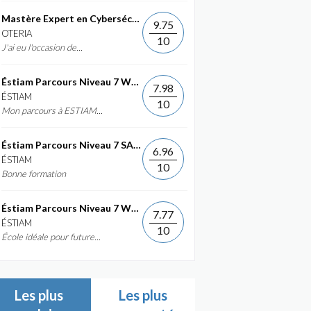
Mastère Expert en Cybersécurité
9.75
OTERIA
10
J'ai eu l'occasion de...
Éstiam Parcours Niveau 7 Web &...
7.98
ÉSTIAM
10
Mon parcours à ESTIAM...
Éstiam Parcours Niveau 7 SAP ERP...
6.96
ÉSTIAM
10
Bonne formation
Éstiam Parcours Niveau 7 Web &...
7.77
ÉSTIAM
10
École idéale pour future...
Les plus
Les plus