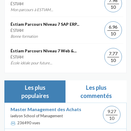
7.98
ÉSTIAM
10
Mon parcours à ESTIAM...
Éstiam Parcours Niveau 7 SAP ERP...
6.96
ÉSTIAM
10
Bonne formation
Éstiam Parcours Niveau 7 Web &...
7.77
ÉSTIAM
10
École idéale pour future...
Les plus
Les plus
populaires
commentés
Master Management des Achats
9.27
iaelyon School of Management
10
236490 vues