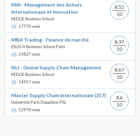
MAI - Management des Achats
8.52
Internationaux et Innovation
10
KEDGE Business School
17770 vues
MBA Trading - Finance de marché
8.97
ESLSCA Business School Paris
10
15827 vues
ISLI - Global Supply Chain Management
8.67
KEDGE Business School
10
14957 vues
Master Supply Chain Internationale (217)
8.6
Université Paris Dauphine-PSL
10
12970 vues