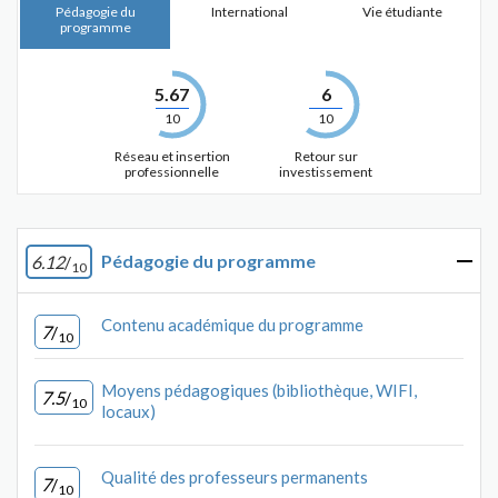
Pédagogie du
International
Vie étudiante
programme
5.67
6
10
10
Réseau et insertion
Retour sur
professionnelle
investissement
Pédagogie du programme
6.12
/
10
Contenu académique du programme
7
/
10
Moyens pédagogiques (bibliothèque, WIFI,
7.5
/
10
locaux)
Qualité des professeurs permanents
7
/
10