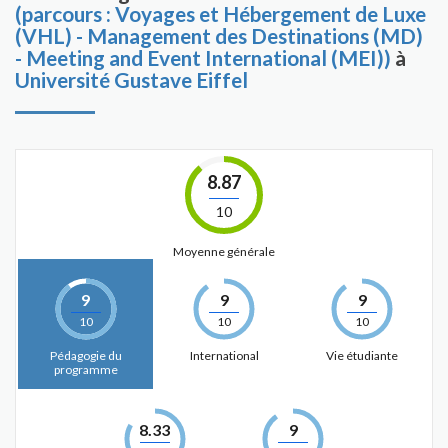
(parcours : Voyages et Hébergement de Luxe
(VHL) - Management des Destinations (MD)
- Meeting and Event International (MEI))
à
Université Gustave Eiffel
8.87
10
Moyenne générale
9
9
9
10
10
10
Pédagogie du
International
Vie étudiante
programme
8.33
9