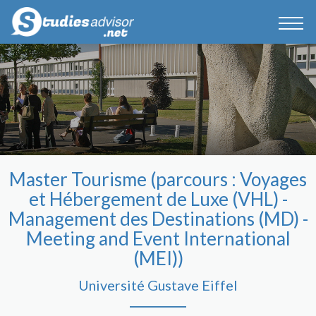
Master Tourisme (parcours : Voyages
et Hébergement de Luxe (VHL) -
Management des Destinations (MD) -
Meeting and Event International
(MEI))
Université Gustave Eiffel