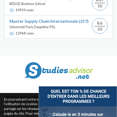
KEDGE Business School
10
14954 vues
Master Supply Chain Internationale (217)
8.6
Université Paris Dauphine-PSL
10
12968 vues
Avis sur les Licences & Bachelors
En poursuivant votre navigation sur ce site, vous acceptez
l'utilisation de cookies pour le fonctionnement des boutons de
Classement des Écoles
partage sur les réseaux sociaux et la mesure d'audience des
pages du site. Pour mieux comprendre notre politique de