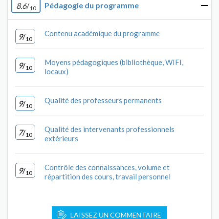
Pédagogie du programme
8.6
/
10
Contenu académique du programme
9
/
10
Moyens pédagogiques (bibliothèque, WIFI,
9
/
10
locaux)
Qualité des professeurs permanents
9
/
10
Qualité des intervenants professionnels
7
/
10
extérieurs
Contrôle des connaissances, volume et
9
/
10
répartition des cours, travail personnel
LAISSEZ UN COMMENTAIRE