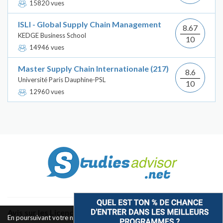
15820 vues
ISLI - Global Supply Chain Management
8.67
KEDGE Business School
10
14946 vues
Master Supply Chain Internationale (217)
8.6
Université Paris Dauphine-PSL
10
12960 vues
Avis sur les Licences & Bachelors
En poursuivant votre navigation sur ce site, vous acceptez