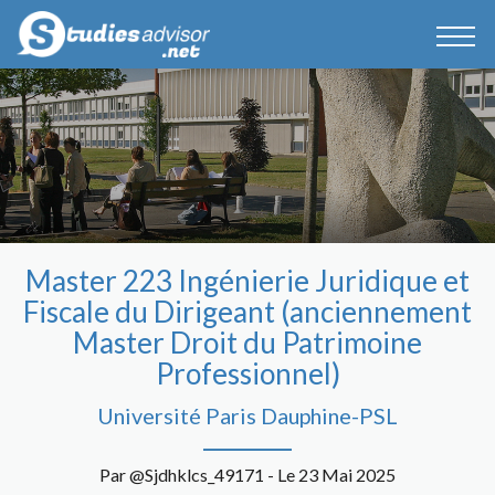
Master 223 Ingénierie Juridique et
Fiscale du Dirigeant (anciennement
Master Droit du Patrimoine
Professionnel)
Université Paris Dauphine-PSL
Par @Sjdhklcs_49171 - Le 23 Mai 2025