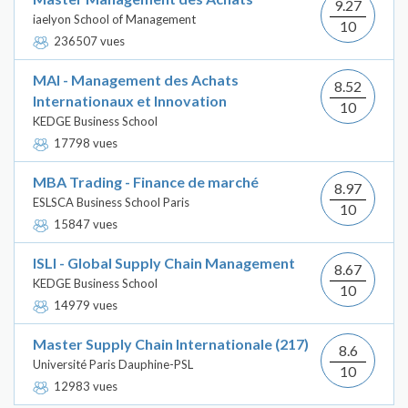
9.27
iaelyon School of Management
10
236507 vues
MAI - Management des Achats
8.52
Internationaux et Innovation
10
KEDGE Business School
17798 vues
MBA Trading - Finance de marché
8.97
ESLSCA Business School Paris
10
15847 vues
ISLI - Global Supply Chain Management
8.67
KEDGE Business School
10
14979 vues
Master Supply Chain Internationale (217)
8.6
Université Paris Dauphine-PSL
10
12983 vues