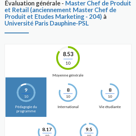
Évaluation générale -
Master Chef de Produit
et Retail (anciennement Master Chef de
Produit et Etudes Marketing - 204)
à
Université Paris Dauphine-PSL
8.53
10
Moyenne générale
9
8
8
10
10
10
Pédagogie du
International
Vie étudiante
programme
8.17
9.5
10
10