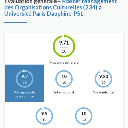
Évaluation générale -
Master Management
des Organisations Culturelles (234)
à
Université Paris Dauphine-PSL
9.71
10
Moyenne générale
9.7
10
9.33
10
10
10
Pédagogie du
International
Vie étudiante
programme
9.5
10
10
10