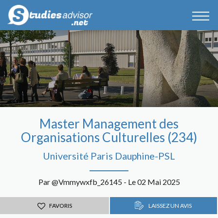
Master Management des
Organisations Culturelles (234)
Université Paris Dauphine-PSL
Par @Vmmywxfb_26145 - Le 02 Mai 2025
FAVORIS
LAISSEZ UN AVIS