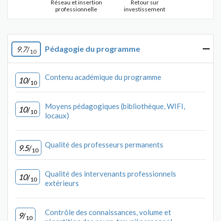
Réseau et insertion
Retour sur
professionnelle
investissement
Pédagogie du programme
9.7
/
10
Contenu académique du programme
10
/
10
Moyens pédagogiques (bibliothèque, WIFI,
10
/
10
locaux)
Qualité des professeurs permanents
9.5
/
10
Qualité des intervenants professionnels
10
/
10
extérieurs
Contrôle des connaissances, volume et
9
/
10