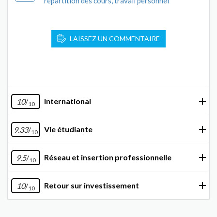
répartition des cours, travail personnel
LAISSEZ UN COMMENTAIRE
International
10
/
10
Vie étudiante
9.33
/
10
Réseau et insertion professionnelle
9.5
/
10
Retour sur investissement
10
/
10