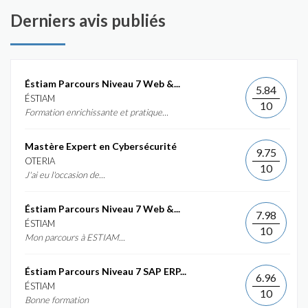
Derniers avis publiés
Éstiam Parcours Niveau 7 Web &...
5.84
ÉSTIAM
10
Formation enrichissante et pratique...
Mastère Expert en Cybersécurité
9.75
OTERIA
10
J'ai eu l'occasion de...
Éstiam Parcours Niveau 7 Web &...
7.98
ÉSTIAM
10
Mon parcours à ESTIAM...
Éstiam Parcours Niveau 7 SAP ERP...
6.96
ÉSTIAM
10
Bonne formation