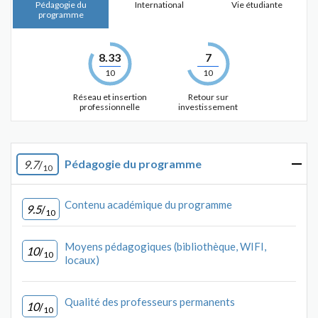
Pédagogie du
International
Vie étudiante
programme
8.33
7
10
10
Réseau et insertion
Retour sur
professionnelle
investissement
Pédagogie du programme
9.7
/
10
Contenu académique du programme
9.5
/
10
Moyens pédagogiques (bibliothèque, WIFI,
10
/
10
locaux)
Qualité des professeurs permanents
10
/
10