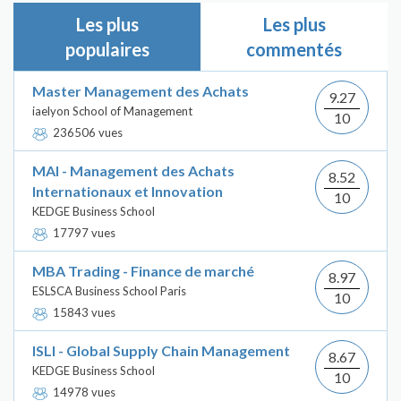
Les plus
Les plus
populaires
commentés
Master Management des Achats
9.27
iaelyon School of Management
10
236506 vues
MAI - Management des Achats
8.52
Internationaux et Innovation
10
KEDGE Business School
17797 vues
MBA Trading - Finance de marché
8.97
ESLSCA Business School Paris
10
15843 vues
ISLI - Global Supply Chain Management
8.67
KEDGE Business School
10
14978 vues