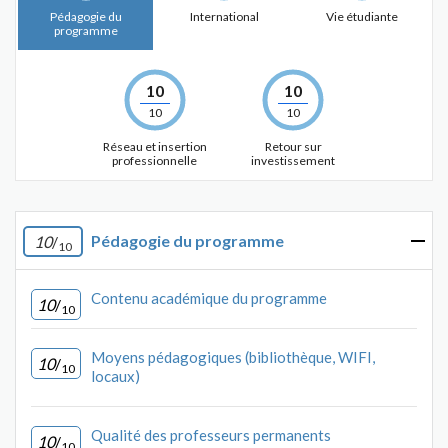
Pédagogie du
International
Vie étudiante
programme
10
10
10
10
Réseau et insertion
Retour sur
professionnelle
investissement
Pédagogie du programme
10
/
10
Contenu académique du programme
10
/
10
Moyens pédagogiques (bibliothèque, WIFI,
10
/
10
locaux)
Qualité des professeurs permanents
10
/
10