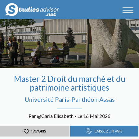
Master 2 Droit du marché et du
patrimoine artistiques
Université Paris-Panthéon-Assas
Par @Carla Elisabeth - Le 16 Mai 2026
FAVORIS
LAISSEZ UN AVIS