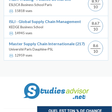
8.97
ESLSCA Business School Paris
10
15818 vues
ISLI - Global Supply Chain Management
8.67
KEDGE Business School
10
14945 vues
Master Supply Chain Internationale (217)
8.6
Université Paris Dauphine-PSL
10
12959 vues