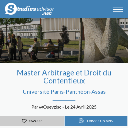
Master Arbitrage et Droit du
Contentieux
Université Paris-Panthéon-Assas
Par @Ouevzlsc - Le 24 Avril 2025
FAVORIS
LAISSEZ UN AVIS