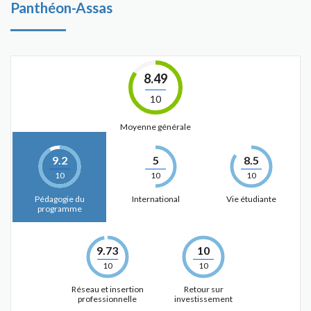
Panthéon-Assas
8.49
10
Moyenne générale
9.2
5
8.5
10
10
10
Pédagogie du
International
Vie étudiante
programme
9.73
10
10
10
Réseau et insertion
Retour sur
professionnelle
investissement