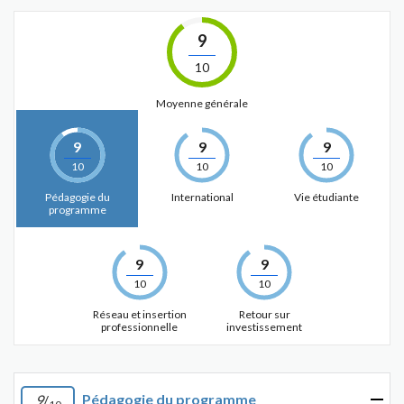
9
10
Moyenne générale
9
9
9
10
10
10
Pédagogie du
International
Vie étudiante
programme
9
9
10
10
Réseau et insertion
Retour sur
professionnelle
investissement
Pédagogie du programme
9
/