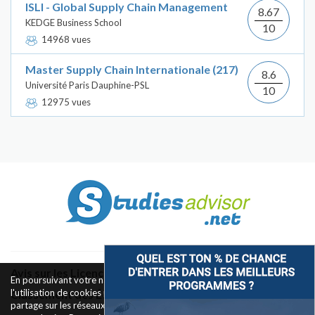
ISLI - Global Supply Chain Management
8.67
KEDGE Business School
10
14968 vues
Master Supply Chain Internationale (217)
8.6
Université Paris Dauphine-PSL
10
12975 vues
Avis sur les Licences & Bachelors
En poursuivant votre navigation sur ce site, vous acceptez
l'utilisation de cookies pour le fonctionnement des boutons de
Classement des Écoles
partage sur les réseaux sociaux et la mesure d'audience des