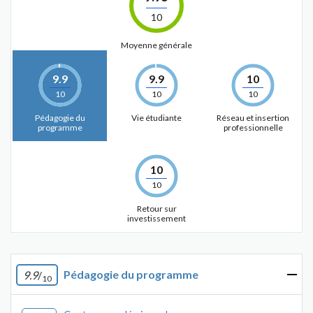
10
Moyenne générale
9.9
9.9
10
10
10
10
Pédagogie du
Vie étudiante
Réseau et insertion
programme
professionnelle
10
10
Retour sur
investissement
Pédagogie du programme
9.9
/
10