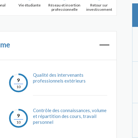
onal
Vie étudiante
Réseau et insertion
Retour sur
professionnelle
investissement
mme
Qualité des intervenants
9
professionnels extérieurs
10
Contrôle des connaissances, volume
9
et répartition des cours, travail
personnel
10