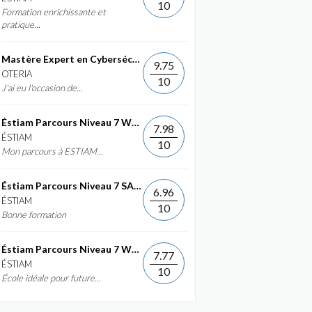
10
Formation enrichissante et
pratique...
Mastère Expert en Cybersécurité
9.75
OTERIA
10
J'ai eu l'occasion de...
Éstiam Parcours Niveau 7 Web &...
7.98
ÉSTIAM
10
Mon parcours à ESTIAM...
Éstiam Parcours Niveau 7 SAP ERP...
6.96
ÉSTIAM
10
Bonne formation
Éstiam Parcours Niveau 7 Web &...
7.77
ÉSTIAM
10
École idéale pour future...