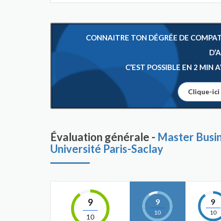
CONNAITRE TON DÉGRÉE DE COMPATIB
D’
C’EST POSSIBLE EN 2 MIN
Clique-ici
Évaluation générale -
Master Busin
Université Paris-Saclay
9
9
9
10
10
10