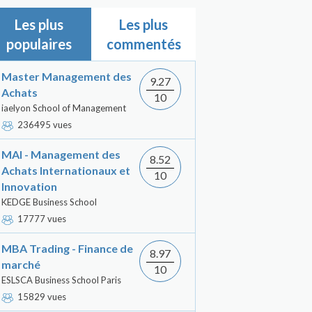
Les plus
Les plus
populaires
commentés
Master Management des
9.27
Achats
10
iaelyon School of Management
236495 vues
MAI - Management des
8.52
Achats Internationaux et
10
Innovation
KEDGE Business School
17777 vues
MBA Trading - Finance de
8.97
marché
10
ESLSCA Business School Paris
15829 vues