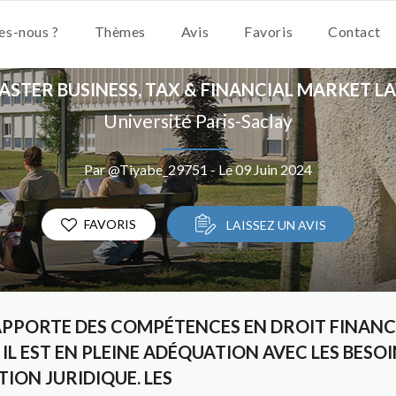
s-nous ?
Thèmes
Avis
Favoris
Contact
ASTER BUSINESS, TAX & FINANCIAL MARKET L
Université Paris-Saclay
Par @Tiyabe_29751 - Le 09 Juin 2024
FAVORIS
LAISSEZ UN AVIS
APPORTE DES COMPÉTENCES EN DROIT FINANCI
IL EST EN PLEINE ADÉQUATION AVEC LES BESO
TION JURIDIQUE. LES