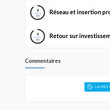
9
Réseau et insertion pr
10
9
Retour sur investisse
10
Commentaires
LAISSEZ