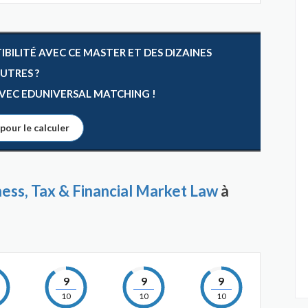
ILITÉ AVEC CE MASTER ET DES DIZAINES
AUTRES ?
 AVEC EDUNIVERSAL MATCHING !
 pour le calculer
ess, Tax & Financial Market Law
à
9
9
9
10
10
10