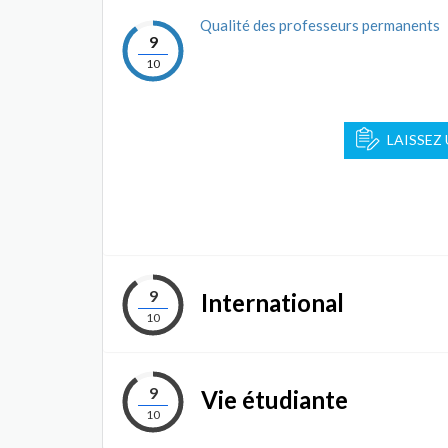
Qualité des professeurs permanents
9
10
LAISSEZ
9
International
10
9
Vie étudiante
10