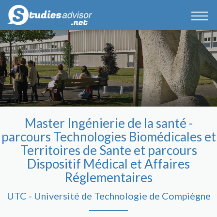
Master Ingénierie de la santé -
parcours Technologies Biomédicales et
Territoires de Sante et parcours
Dispositif Médical et Affaires
Réglementaires
UTC - Université de Technologie de Compiègne