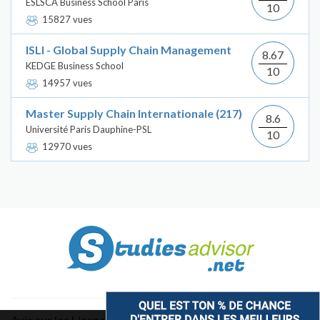
ESLSCA Business School Paris
10
15827 vues
ISLI - Global Supply Chain Management
8.67
KEDGE Business School
10
14957 vues
Master Supply Chain Internationale (217)
8.6
Université Paris Dauphine-PSL
10
12970 vues
Avis sur les Licences & Bachelors