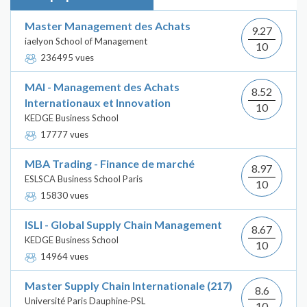
Master Management des Achats
9.27
iaelyon School of Management
10
236495 vues
MAI - Management des Achats
8.52
Internationaux et Innovation
10
KEDGE Business School
17777 vues
MBA Trading - Finance de marché
8.97
ESLSCA Business School Paris
10
15830 vues
ISLI - Global Supply Chain Management
8.67
KEDGE Business School
10
14964 vues
Master Supply Chain Internationale (217)
8.6
Université Paris Dauphine-PSL
10