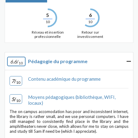
5
6
10
10
Réseau et insertion
Retour sur
professionnelle
investissement
Pédagogie du programme
6.6
/
10
Contenu académique du programme
7
/
10
Moyens pédagogiques (bibliothèque, WIFI,
5
/
10
locaux)
The on campus accomodation has poor and inconsistent internet,
the library is rather small, and we use personal computers. I have
still managed to consistently find place in the library and the
amphitheaters never close, which allows for me to stay on campus
and study till 5am if need be (which I appreciate).