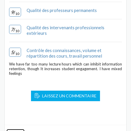
Qualité des professeurs permanents
9
/
10
Qualité des intervenants professionnels
7
/
10
extérieurs
Contrôle des connaissances, volume et
5
/
10
répartition des cours, travail personnel
We have far too many lecture hours which can inhibit information
retention, though It increases student engagement. I have mixed
feelings
LAISSEZ UN COMMENTAIRE