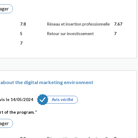
ager
7.8
Réseau et insertion professionnelle
7.67
5
Retour sur investissement
7
7
 about the digital marketing environment
vis le
14/05/2024
Avis vérifié
art of the program.
ager