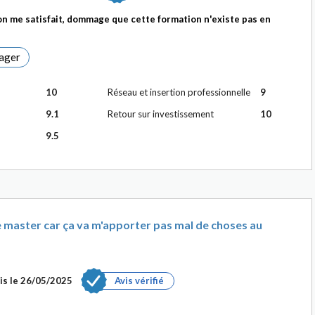
n me satisfait, dommage que cette formation n'existe pas en
ager
10
Réseau et insertion professionnelle
9
9.1
Retour sur investissement
10
9.5
 ce master car ça va m'apporter pas mal de choses au
is le
26/05/2025
Avis vérifié