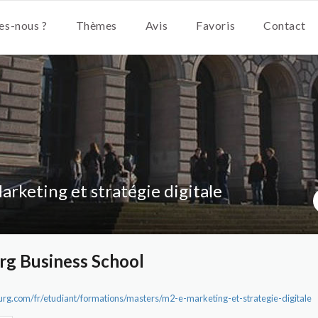
s-nous ?
Thèmes
Avis
Favoris
Contact
rketing et stratégie digitale
rg Business School
rg.com/fr/etudiant/formations/masters/m2-e-marketing-et-strategie-digitale