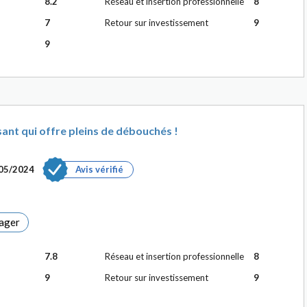
8.2
Réseau et insertion professionnelle
8
7
Retour sur investissement
9
9
nt qui offre pleins de débouchés !
05/2024
Avis vérifié
ager
7.8
Réseau et insertion professionnelle
8
9
Retour sur investissement
9