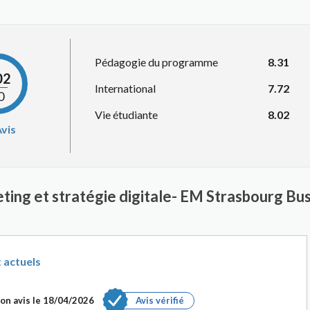
Pédagogie du programme
8.31
02
International
7.72
0
Vie étudiante
8.02
vis
ting et stratégie digitale- EM Strasbourg Bu
t actuels
on avis le
18/04/2026
Avis vérifié