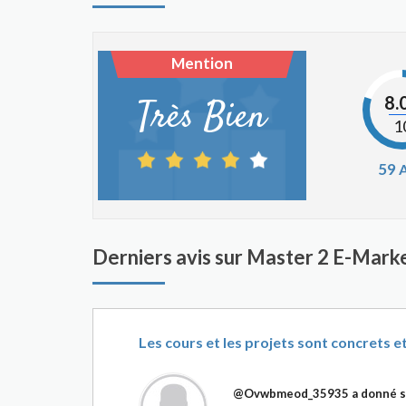
Mention
8.
Très Bien
1
59
A
Derniers avis sur Master 2 E-Marke
Les cours et les projets sont concrets e
@Ovwbmeod_35935
a donné s