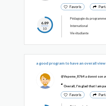
Favoris
Part
Pédagogie du programme
6.89
International
10
Vie étudiante
a good program to have an overall view
@Vepeme_8764
a donné son a
Overall, I'm glad that I am p
Favoris
Part