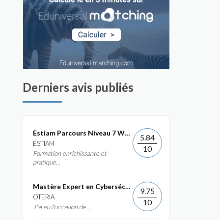
Derniers avis publiés
Éstiam Parcours Niveau 7 Web &...
5.84
ÉSTIAM
10
Formation enrichissante et
pratique...
Mastère Expert en Cybersécurité
9.75
OTERIA
10
J'ai eu l'occasion de...