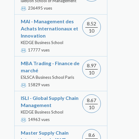
iaelyon School of Management
236495 vues
MAI - Management des
8.52
Achats Internationaux et
10
Innovation
KEDGE Business School
17777 vues
MBA Trading - Finance de
8.97
marché
10
ESLSCA Business School Paris
15829 vues
ISLI - Global Supply Chain
8.67
Management
10
KEDGE Business School
14963 vues
Master Supply Chain
8.6