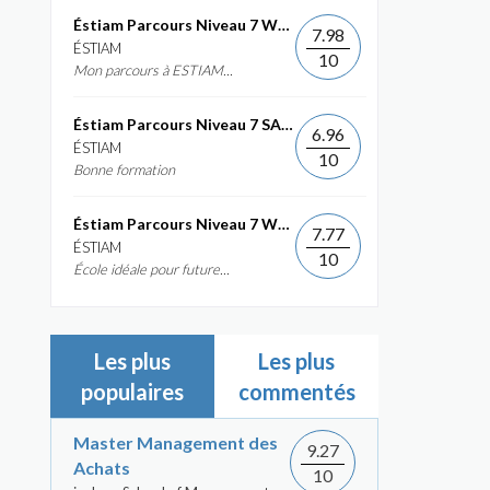
Éstiam Parcours Niveau 7 Web &...
7.98
ÉSTIAM
10
Mon parcours à ESTIAM...
Éstiam Parcours Niveau 7 SAP ERP...
6.96
ÉSTIAM
10
Bonne formation
Éstiam Parcours Niveau 7 Web &...
7.77
ÉSTIAM
10
École idéale pour future...
Les plus
Les plus
populaires
commentés
Master Management des
9.27
Achats
10