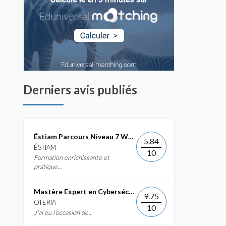
Derniers avis publiés
Éstiam Parcours Niveau 7 Web &...
5.84
ÉSTIAM
10
Formation enrichissante et
pratique...
Mastère Expert en Cybersécurité
9.75
OTERIA
10
J'ai eu l'occasion de...