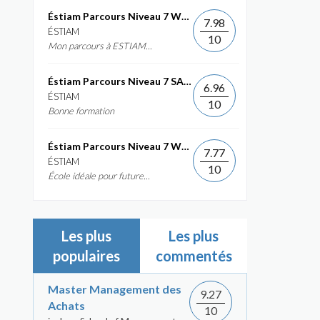
Éstiam Parcours Niveau 7 Web &...
7.98
ÉSTIAM
10
Mon parcours à ESTIAM...
Éstiam Parcours Niveau 7 SAP ERP...
6.96
ÉSTIAM
10
Bonne formation
Éstiam Parcours Niveau 7 Web &...
7.77
ÉSTIAM
10
École idéale pour future...
Les plus
Les plus
populaires
commentés
Master Management des
9.27
Achats
10