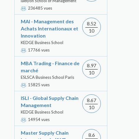
iaelyon School of Management
236485 vues
MAI - Management des
8.52
Achats Internationaux et
10
Innovation
KEDGE Business School
17766 vues
MBA Trading - Finance de
8.97
marché
10
ESLSCA Business School Paris
15825 vues
ISLI - Global Supply Chain
8.67
Management
10
KEDGE Business School
14954 vues
Master Supply Chain
8.6