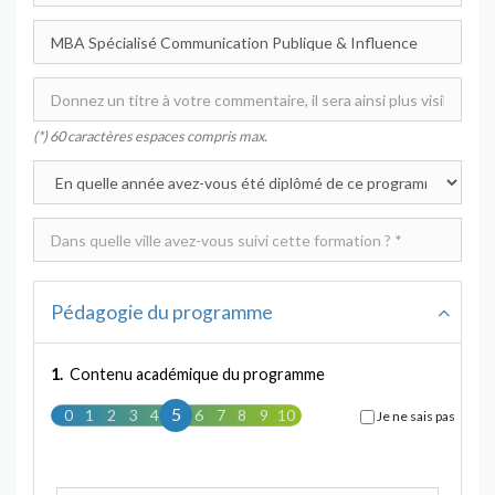
(*) 60 caractères espaces compris max.
Pédagogie du programme
1.
Contenu académique du programme
5
0
1
2
3
4
5
6
7
8
9
10
Je ne sais pas