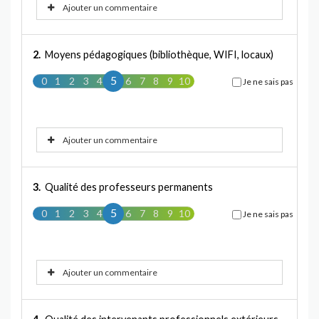
Ajouter un commentaire
2.
Moyens pédagogiques (bibliothèque, WIFI, locaux)
5
0
1
2
3
4
5
6
7
8
9
10
Je ne sais pas
Ajouter un commentaire
3.
Qualité des professeurs permanents
5
0
1
2
3
4
5
6
7
8
9
10
Je ne sais pas
Ajouter un commentaire