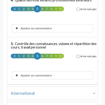
4.
Qualité des intervenants professionnels extérieurs
5
0
1
2
3
4
5
6
7
8
9
10
Je ne sais pas
Ajouter un commentaire
5.
Contrôle des connaissances, volume et répartition des
cours, travail personnel
5
0
1
2
3
4
5
6
7
8
9
10
Je ne sais pas
Ajouter un commentaire
International