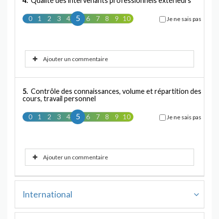
4.
Qualité des intervenants professionnels extérieurs
5
0
1
2
3
4
5
6
7
8
9
10
Je ne sais pas
Ajouter un commentaire
5.
Contrôle des connaissances, volume et répartition des
cours, travail personnel
5
0
1
2
3
4
5
6
7
8
9
10
Je ne sais pas
Ajouter un commentaire
International