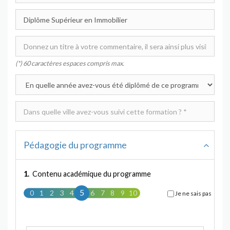
(*) 60 caractères espaces compris max.
Pédagogie du programme
1.
Contenu académique du programme
5
0
1
2
3
4
5
6
7
8
9
10
Je ne sais pas