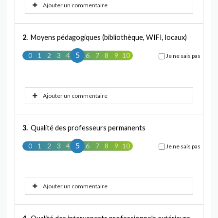
Ajouter un commentaire
2.
Moyens pédagogiques (bibliothèque, WIFI, locaux)
5
0
1
2
3
4
5
6
7
8
9
10
Je ne sais pas
Ajouter un commentaire
3.
Qualité des professeurs permanents
5
0
1
2
3
4
5
6
7
8
9
10
Je ne sais pas
Ajouter un commentaire