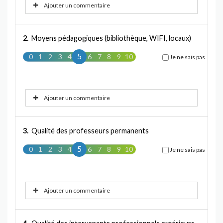
Ajouter un commentaire
2.
Moyens pédagogiques (bibliothèque, WIFI, locaux)
5
0
1
2
3
4
5
6
7
8
9
10
Je ne sais pas
Ajouter un commentaire
3.
Qualité des professeurs permanents
5
0
1
2
3
4
5
6
7
8
9
10
Je ne sais pas
Ajouter un commentaire