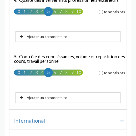
4.
Qualité des intervenants professionnels extérieurs
5
0
1
2
3
4
5
6
7
8
9
10
Je ne sais pas
Ajouter un commentaire
5.
Contrôle des connaissances, volume et répartition des
cours, travail personnel
5
0
1
2
3
4
5
6
7
8
9
10
Je ne sais pas
Ajouter un commentaire
International