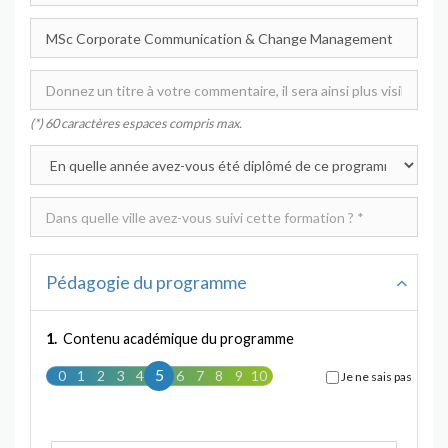
(*) 60 caractères espaces compris max.
Pédagogie du programme
1.
Contenu académique du programme
5
0
1
2
3
4
5
6
7
8
9
10
Je ne sais pas